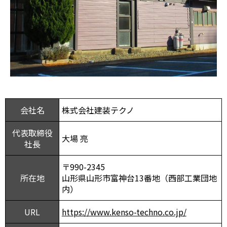
会社名
株式会社建装テクノ
代表取締役
大場 亮
社長
〒990-2345
所在地
山形県山形市富神台13番地（西部工業団地
内）
URL
https://www.kenso-techno.co.jp/