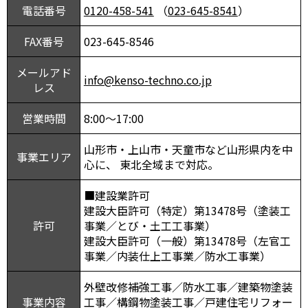
電話番号
0120-458-541
（
023-645-8541
）
FAX番号
023-645-8546
メールアド
info@kenso-techno.co.jp
レス
営業時間
8:00～17:00
山形市・上山市・天童市など山形県内を中
事業エリア
心に、 東北全域まで対応。
■建設業許可
建設大臣許可（特定）第13478号（塗装工
許可
事業／とび・土工工事業）
建設大臣許可（一般）第13478号（左官工
事業／内装仕上工事業／防水工事業）
外壁改修補強工事／防水工事／建築物塗装
事業内容
工事／構鋼物塗装工事／戸建住宅リフォー