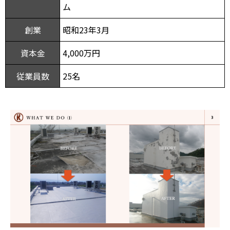
ム
創業
昭和23年3月
資本金
4,000万円
従業員数
25名